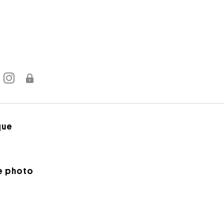
que
e photo