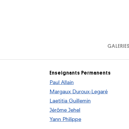
Aller
au
contenu
GALERIE
Enseignants Permanents
Paul Allain
Margaux Duroux-Legaré
Laetitia Guillemin
Jérôme Jehel
Yann Philippe